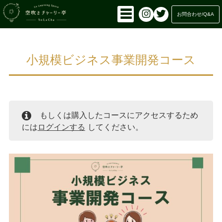
コ
☰
お問合わせ/Q&A
ン
テ
ン
ツ
小規模ビジネス事業開発コース
に
ス
キ
ッ
プ
もしくは購入したコースにアクセスするため
には
ログインする
してください。