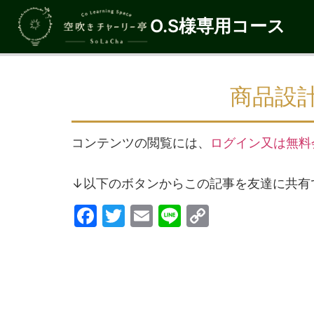
O.S様専用コース
商品設
コンテンツの閲覧には、
ログイン又は無料
↓以下のボタンからこの記事を友達に共有
F
T
E
Li
C
a
w
m
n
o
c
itt
ai
e
p
e
er
l
y
b
Li