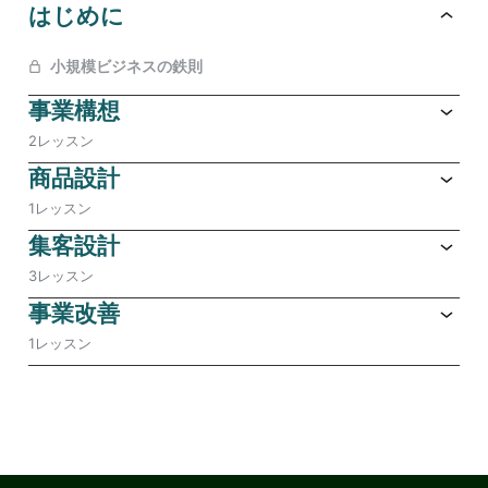
はじめに
b
Li
o
n
小規模ビジネスの鉄則
o
k
事業構想
k
2レッスン
商品設計
1レッスン
集客設計
3レッスン
事業改善
1レッスン