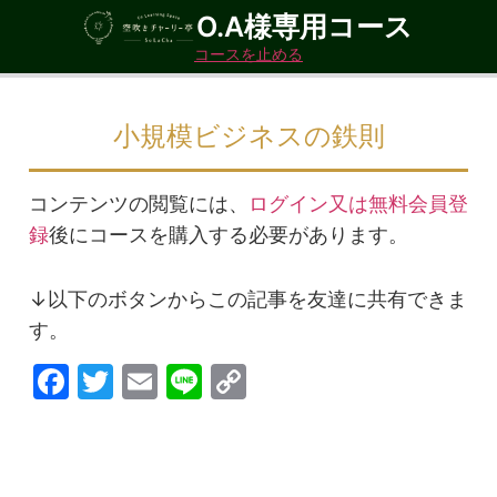
O.A様専用コース
コースを止める
小規模ビジネスの鉄則
コンテンツの閲覧には、
ログイン又は無料会員登
録
後にコースを購入する必要があります。
↓以下のボタンからこの記事を友達に共有できま
す。
F
T
E
Li
C
a
w
m
n
o
c
itt
ai
e
p
e
er
l
y