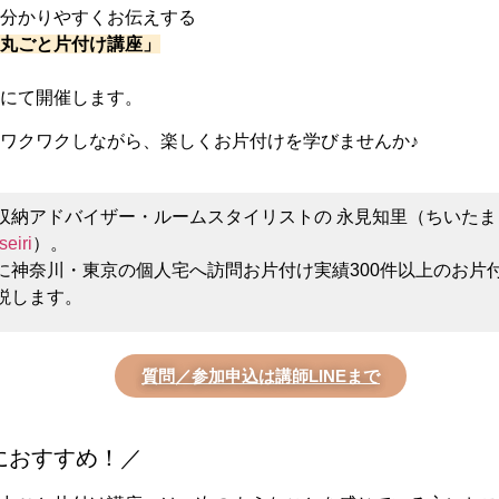
で分かりやすくお伝えする
家丸ごと片付け講座」
山にて開催します。
ワクワクしながら、楽しくお片付けを学びませんか♪
収納アドバイザー・ルームスタイリストの 永見知里（ちいたま
eiri
）。
に神奈川・東京の個人宅へ訪問お片付け実績300件以上のお片
説します。
質問／参加申込は講師LINEまで
におすすめ！／