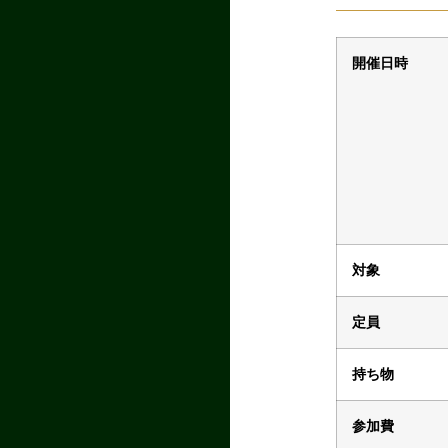
開催日時
対象
定員
持ち物
参加費