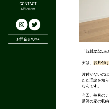
CONTACT
お問い合わせ
お問合せ/Q&A
「
片付かない
実は、
お片付
片付かないの
ただ理論を知
なんです。
今回、毎月の
講師の家の収