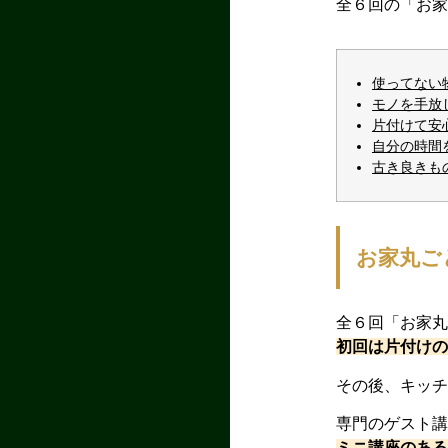
全６回の「お
使ってない
モノを手放
片付けて安
自分の時間
古き良きも
お家丸ご
全６回「お家
初回は片付け
その後、キッ
専門のゲスト
ミニ講座のあ