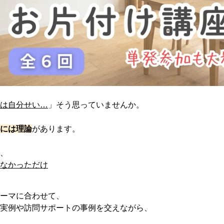
のは自分せい…
」そう思っていませんか。
けには理論
があります。
は、
らなかっただけ
テーマに合わせて、
納実例や訪問サポートの事例を交えながら、