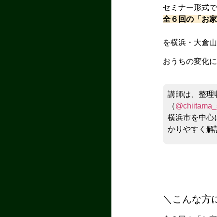
セミナー形式
全６回の「お
を横浜・大倉
おうちの変化に
講師は、整理
（
@chiitama_s
横浜市を中心
かりやすく解
＼こんな方