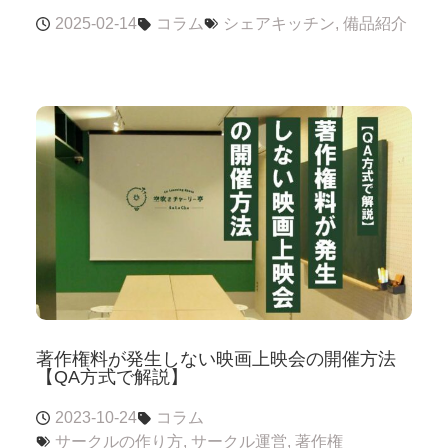
2025-02-14
コラム
シェアキッチン
,
備品紹介
著作権料が発生しない映画上映会の開催方法
【QA方式で解説】
2023-10-24
コラム
サークルの作り方
,
サークル運営
,
著作権