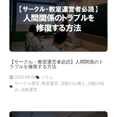
【サークル・教室運営者必読】人間関係のト
ラブルを修復する方法
2023-09-09
コラム
サークル運営
,
教室運営
,
活動の心構え
,
活動の悩
み
,
活動運営