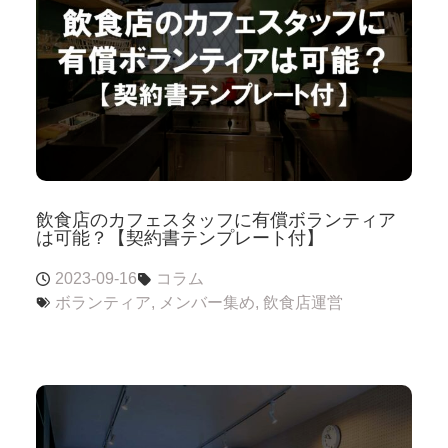
飲食店のカフェスタッフに有償ボランティア
は可能？【契約書テンプレート付】
2023-09-16
コラム
ボランティア
,
メンバー集め
,
飲食店運営