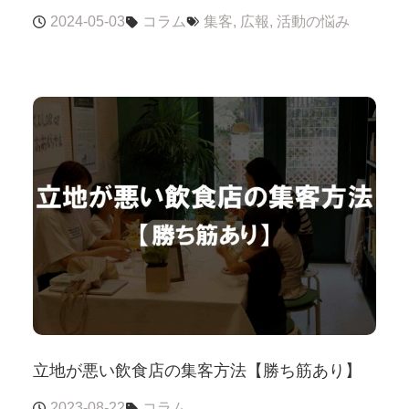
2024-05-03
コラム
集客
,
広報
,
活動の悩み
立地が悪い飲食店の集客方法【勝ち筋あり】
2023-08-22
コラム