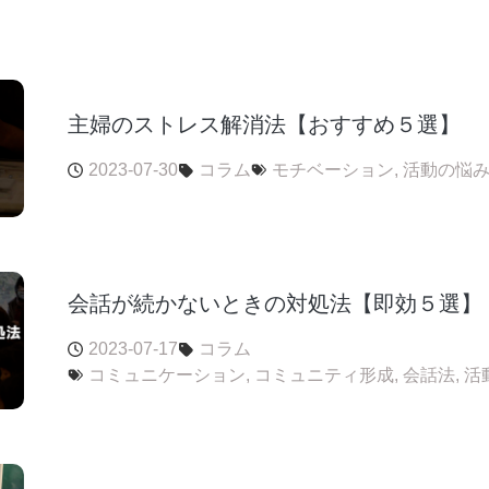
主婦のストレス解消法【おすすめ５選】
2023-07-30
コラム
モチベーション
,
活動の悩
会話が続かないときの対処法【即効５選】
2023-07-17
コラム
コミュニケーション
,
コミュニティ形成
,
会話法
,
活