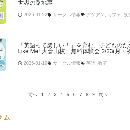
世界の路地裏
2026-01-22
サークル情報
アジアン
,
カフェ
,
飲
「英語って楽しい！」を育む、子どものため
Like Me! 大倉山校｜無料体験会 2/23(月・
2026-01-19
サークル情報
英語
,
教室
前へ
1
2
3
4
5
6
7
8
9
次へ
ラム