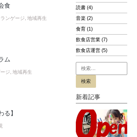
会食
読書
(4)
・ランゲージ
,
地域再生
音楽
(2)
食育
(1)
飲食店営業
(7)
飲食店運営
(5)
ラム
ゲージ
,
地域再生
新着記事
わる】
現